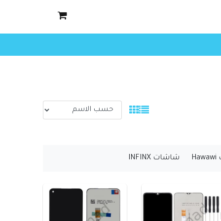
H
شاشات INFINX