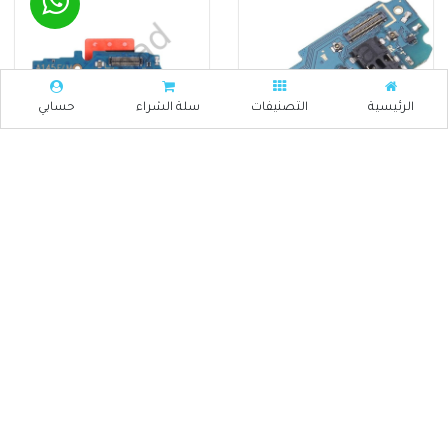
الرئيسية
التصنيفات
سلة الشراء
حسابي
CH--SAM A 14 4G
CH--SAM A 13
فلات شحن
فلات شحن
₪ 90
₪ 80