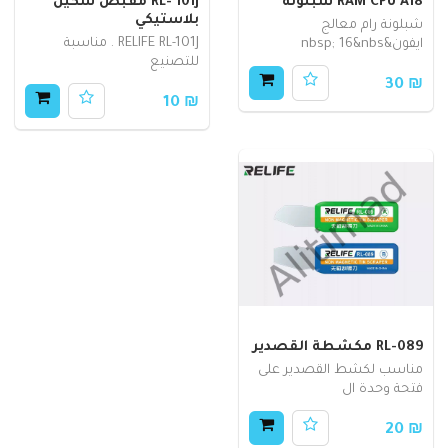
RAM CPU A18 شبلونة
RL- 101J مقبض سكين
بلاستيكي
شبلونة رام معالج
RELIFE RL-101J . مناسبة
ايفون&nbsp; 16&nbs
للتصنيع
₪ 30
₪ 10
RL-089 مكشطة القصدير
مناسب لكشط القصدير على
فتحة وحدة ال
₪ 20