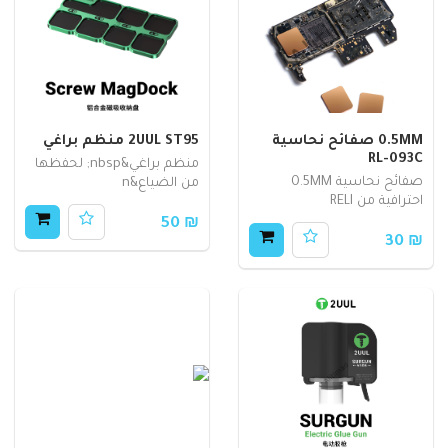
0.5MM صفائح نحاسية
2UUL ST95 منظم براغي
RL-093C
منظم براغي&nbsp; لحفظها
صفائح نحاسية 0.5MM
من الضياع&n
احترافية من RELI
₪ 50
₪ 30