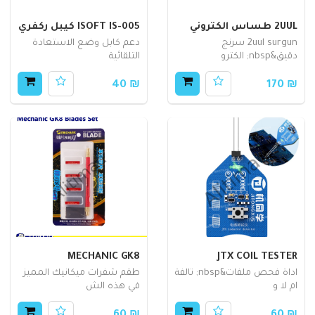
2UUL طساس الكتروني
ISOFT IS-005 كيبل ركفري
2uul surgun سرنج
دعم كابل وضع الاستعادة
دقيق&nbsp; الكترو
التلقائية
₪ 40
₪ 170
MECHANIC GK8
JTX COIL TESTER
اداة فحص ملفات&nbsp; تالفة
طقم شفرات ميكانيك المميز
ام لا و
في هذه الش