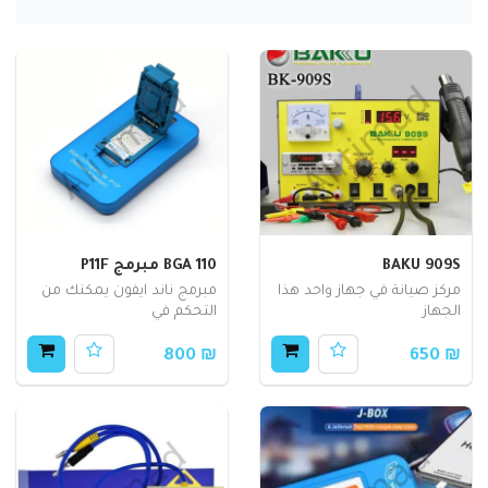
BAKU 909S
BGA 110 مبرمج P11F
مركز صيانة في جهاز واحد هذا
مبرمج ناند ايفون يمكنك من
الجهاز
التحكم في
₪ 800
₪ 650