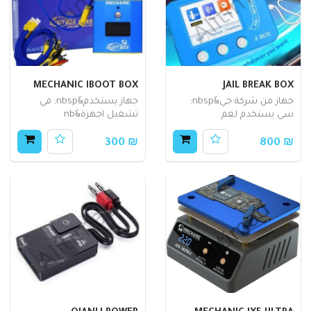
MECHANIC IBOOT BOX
JAIL BREAK BOX
جهاز من شركة جي&nbsp;
جهاز يستخدم&nbsp; في
سي يستخدم لعم
تشغيل اجهزة&nb
₪ 300
₪ 800