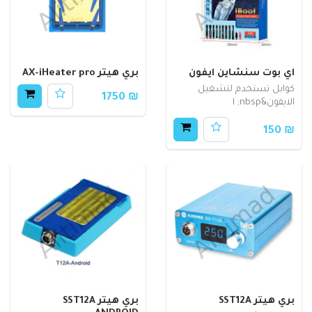
اي بوت سنشاين ايفون
بري هيتر AX-iHeater pro
كوابل تستخدم لتشغيل
₪ 1750
الايفون&nbsp; ا
₪ 150
بري هيتر SST12A
بري هيتر SST12A