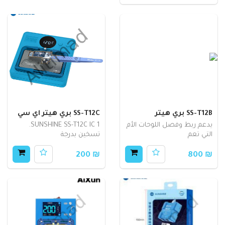
SS-T12B بري هيتر
SS-T12C بري هيتر اي سي
يدعم ربط وفصل اللوحات الأم
SUNSHINE SS-T12C IC 1.
التي تعم
تسخين بدرجة
₪ 200
₪ 800