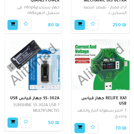
QIANLI POWER
MECHANIC IX5 ULTRA
أداء ممتاز - تعتمد منصة
جهاز يستخدم&nbsp; في
التسخين ذ
تشغيل اجهزة&nb
₪ 80
₪ 250
RELIFE XA1 جهاز قياس
SS-302A جهاز قياس USB
USB
? SUNSHINE SS-302A USB
1. اختبر بسهولة التيار والجهد
MULTIFUNCTIO
وتحدي
₪ 50
₪ 70