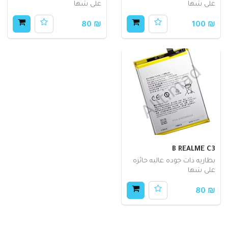
على شها
على شها
₪ 80
₪ 100
B REALME C3
بطاريه ذات جوده عاليه حائزه
على شها
₪ 80