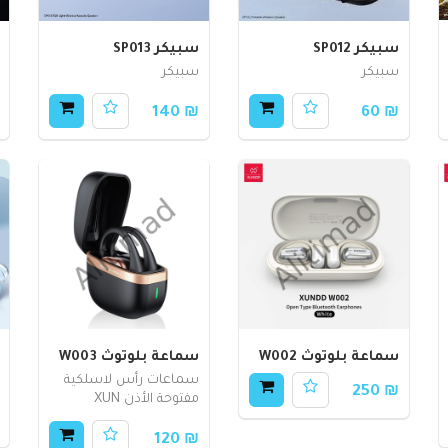
سبيكر SP012
سبيكر SP013
سبيكر
سبيكر
₪ 140
₪ 60
سماعة بلوتوث W002
سماعة بلوتوث W003
سماعات رأس لاسلكية
₪ 250
مفتوحة الأذن XUN
₪ 120