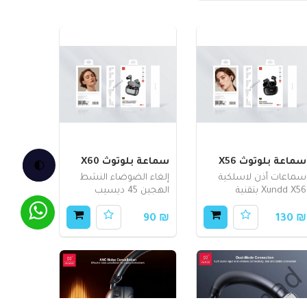
سماعة بلوتوث X56
سماعة بلوتوث X60
🌓
سماعات أذن لاسلكية
إلغاء الضوضاء النشط
Xundd X56 بتقنية
الهجين 45 ديسيب
₪ 90
₪ 130