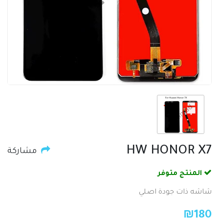
HW HONOR X7
مشاركة
المنتج متوفر
شاشه ذات جودة اصلي
₪
180