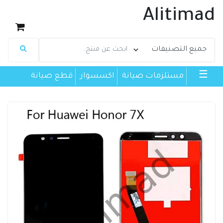
Alitimad
☰
مستلزمات صيانة
اكسسوار
قطع صيانة