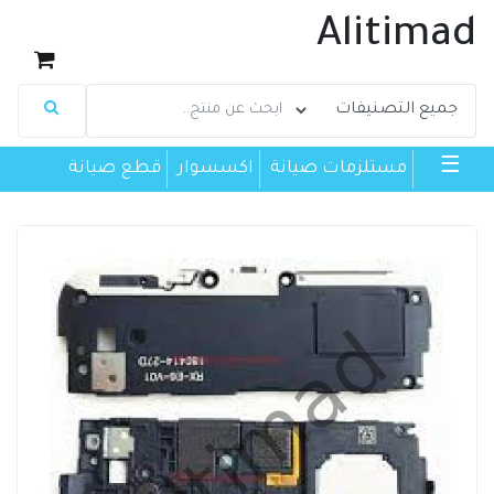
Alitimad
☰
مستلزمات صيانة
اكسسوار
قطع صيانة