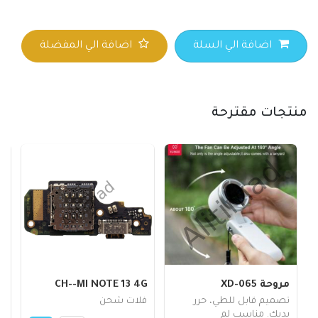
اضافة الي السلة
اضافة الي المفضلة
منتجات مقترحة
مروحة XD-065
CH--MI NOTE 13 4G
F
تصميم قابل للطي، حرر
فلات شحن
20
يديك. مناسب لم