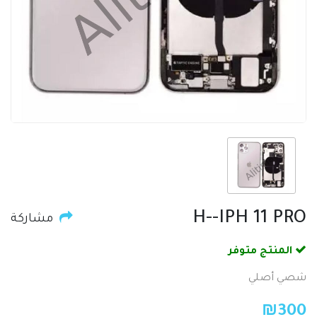
H--IPH 11 PRO
مشاركة
المنتج متوفر
شصي أصلي
₪
300