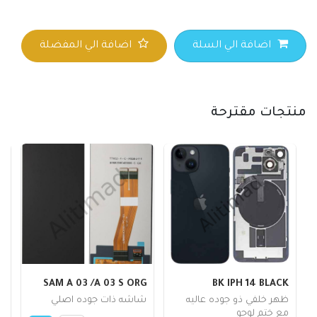
اضافة الي السلة
اضافة الي المفضلة
منتجات مقترحة
A
SAM A 03 /A 03 S ORG
BK IPH 14 BLACK
ظهر خلفي ذو جوده عاليه
شاشه ذات جوده اصلي
أ
مع ختم لوجو
ا