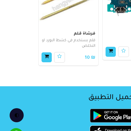
فرشاة قلم
قلم يستخدم في كشط البورد او
التخلص
₪ 10
ميل التطبيق
🌓