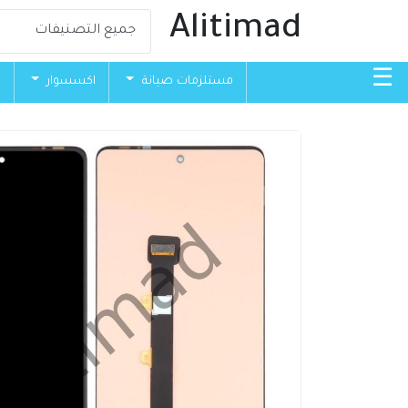
Alitimad
☰
مستلزمات صيانة
اكسسوار
ق