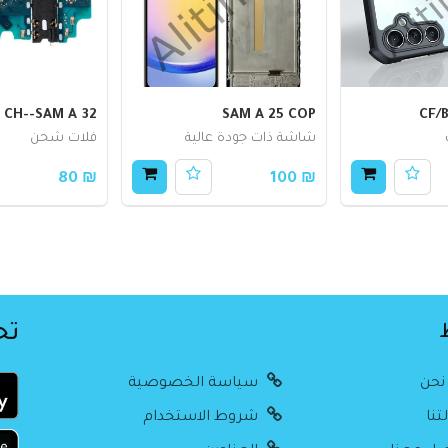
CH--SAM A 32
SAM A 25 COP
CF/
شاشة ذات جودة عالية
فلات شحن
₪ 80
₪ 100
تح
نحن
سياسة الخصوصية
تنا
شروط الاستخدام