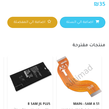
₪
35
اضافة الي السلة
اضافة الي المفضلة
منتجات مقترحة
3
B SAM J6 PLUS
MAIN--SAM A 51