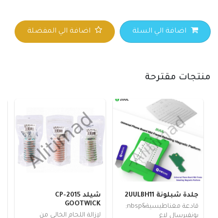
اضافة الي السلة
اضافة الي المفضلة
منتجات مقترحة
جلدة شبلونة 2UULBH11
شيلد CP-2015
0
GOOTWICK
قادعة مغناطيسية&nbsp;
ش
لإزالة اللحام الخالي من
يونفيرسال لاع