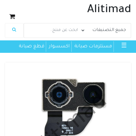
Alitimad
☰
مستلزمات صيانة
اكسسوار
قطع صيانة