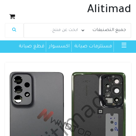
Alitimad
☰
مستلزمات صيانة
اكسسوار
قطع صيانة