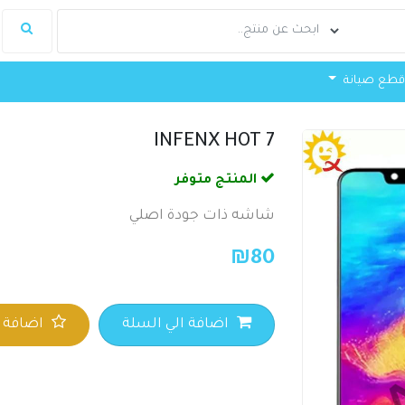
طع صيانة
INFENX HOT 7
المنتج متوفر
شاشه ذات جودة اصلي
₪
80
اضافة الي السلة
اضافة ا