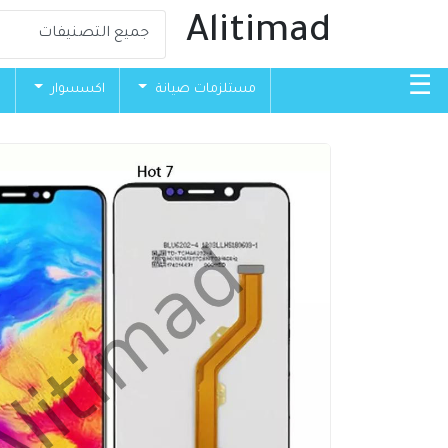
Alitimad
☰
مستلزمات صيانة
اكسسوار
ق