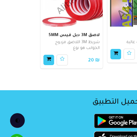
لاصق 3M دبل فيس 5MM
الية
شريط 3M اللاصق مزدوج
الجوانب هو نوع
₪ 20
ميل التطبيق
🌓