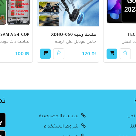
TEC
علاقة رقبه XDHO-050
SAM A 54 COP
ة اصلي
حامل موبايل على الرقبه
شاشة ذات جودة ع
₪ 100
₪ 120
تح
نحن
سياسة الخصوصية
تنا
شروط الاستخدام