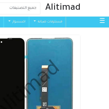
Alitimad
☰
مستلزمات صيانة
اكسسوار
ق