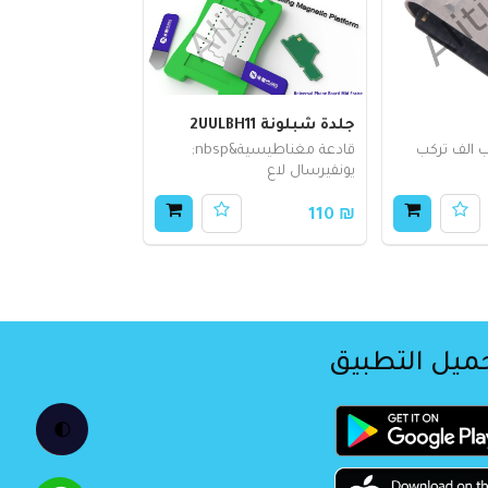
جلدة شبلونة 2UULBH11
الف تركب
قادعة مغناطيسية&nbsp;
يونفيرسال لاع
₪ 110
ميل التطبيق
🌓