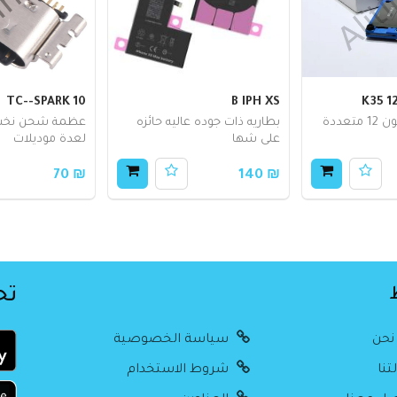
TC--SPARK 10
B IPH XS
ملزمة لفئة الايفون 12 متعددة
بطاريه ذات جوده عاليه حائزه
عظمة شحن نخب 
على شها
لعدة موديلات
₪ 70
₪ 140
تح
نحن
سياسة الخصوصية
تنا
شروط الاستخدام