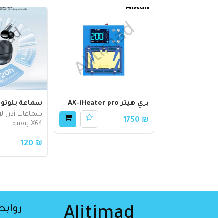
بري هيتر AX-iHeater pro
سماعة بلوتوث 4
₪ 1750
X64 بتقنية
₪ 120
روابط
Alitimad