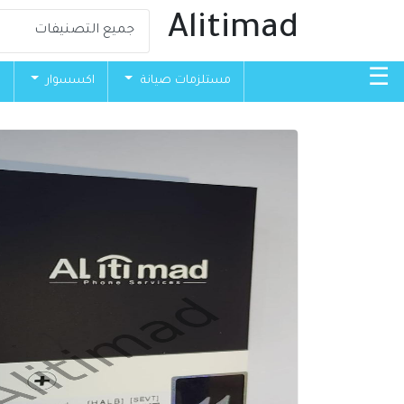
Alitimad
☰
مستلزمات صيانة
اكسسوار
ق