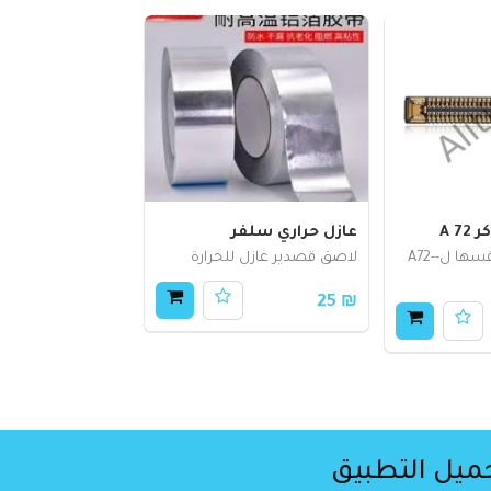
A 
عازل حراري سلفر
سوكة الشاشه نفسها لA72--
لاصق قصدير عازل للحرارة
₪ 25
ميل التطبيق