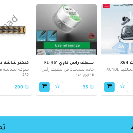
X6
منظف راس كاوي RL-461
كنكتر شاشه ذكر 72
سماعات أذن لاسلكية XUNDD
مادة تستخدم في تنظيف رأس
الكاوي عند
A52
₪ 200
₪ 35
تح