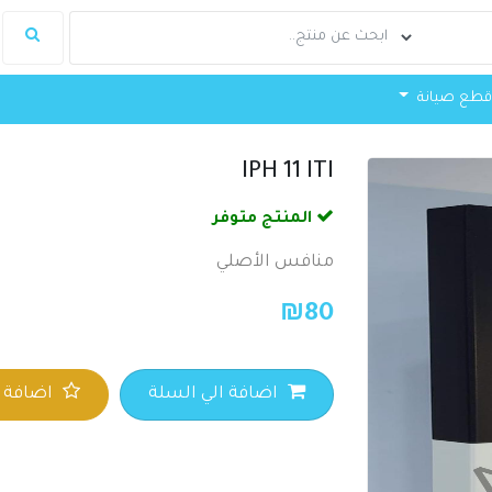
طع صيانة
IPH 11 ITI
المنتج متوفر
منافس الأصلي
₪
80
اضافة الي السلة
اضافة ا