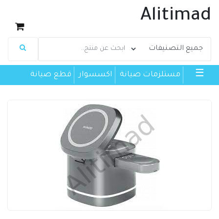
Alitimad
☰
مستلزمات صيانة
اكسسوار
قطع صيانة