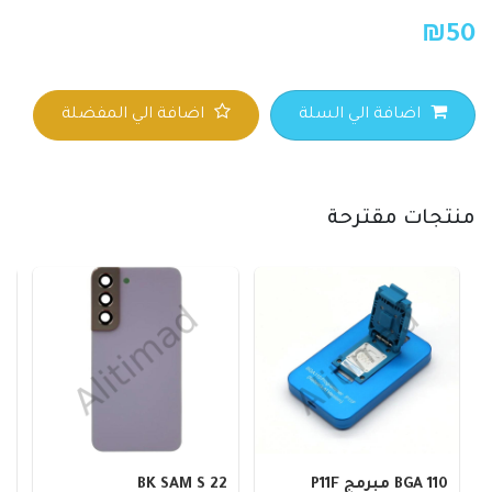
₪
50
اضافة الي السلة
اضافة الي المفضلة
منتجات مقترحة
BGA 110 مبرمج P11F
BK SAM S 22
9