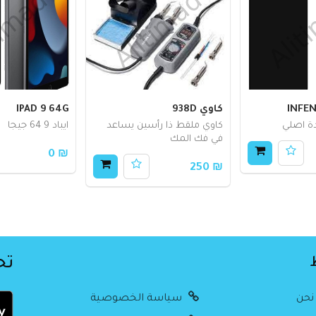
INFEN
كاوي 938D
IPAD 9 64G
ة اصلي
كاوي ملقط ذا رأسين يساعد
ايباد 9 64 جيجا
في فك المك
₪ 0
₪ 250
تح
نحن
سياسة الخصوصية