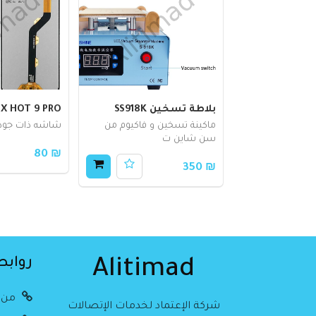
بلاطة تسخين SS918K
X HOT 9 PRO
ماكينة تسخين و فاكيوم من
شاشه ذات جود
سن شاين ت
₪ 80
₪ 350
روابط
Alitimad
من 
شركة الإعتماد لخدمات الإتصالات