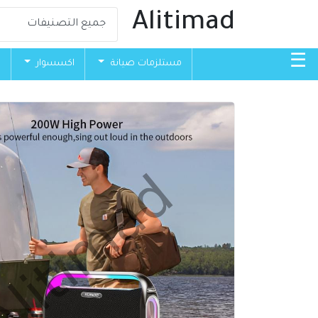
Alitimad
☰
مستلزمات صيانة
اكسسوار
ق