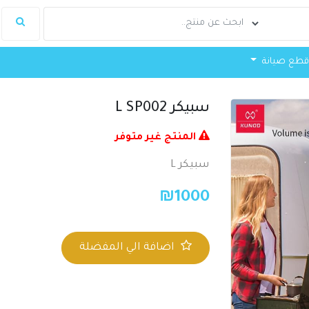
طع صيانة
سبيكر L SP002
المنتج غير متوفر
سبيكر L
₪
1000
اضافة الي المفضلة