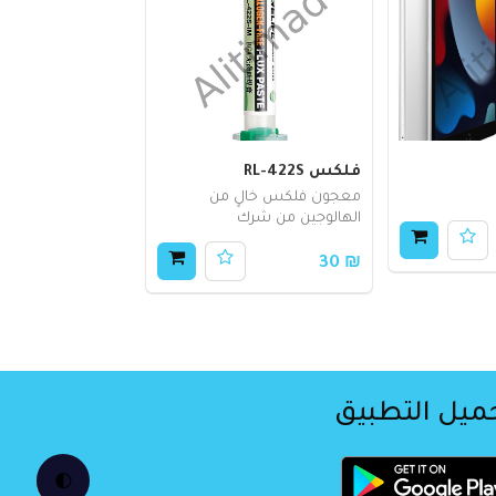
فلكس RL-422S
معجون فلكس خالٍ من
الهالوجين من شرك
₪ 30
ميل التطبيق
🌓