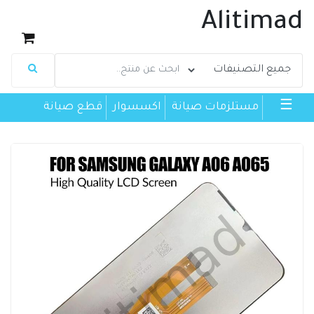
Alitimad
☰
مستلزمات صيانة
اكسسوار
قطع صيانة