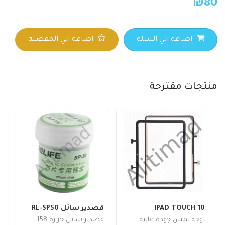
₪
80
اضافة الي السلة
اضافة الي المفضلة
منتجات مقترحة
IPAD TOUCH 10
قصدير سائل RL-SP50
4
لوحة لمس جوده عاليه
قصدير سائل حرارة 158
ش