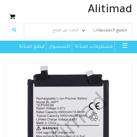
Alitimad
☰
مستلزمات صيانة
اكسسوار
قطع صيانة