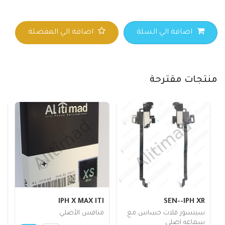
اضافة الي السلة
اضافة الي المفضلة
منتجات مقترحة
SEN--IPH XR
IPH X MAX ITI
مف
سينسور فلات حساس مع
منافس الأصلي
45
سماعه اصلي