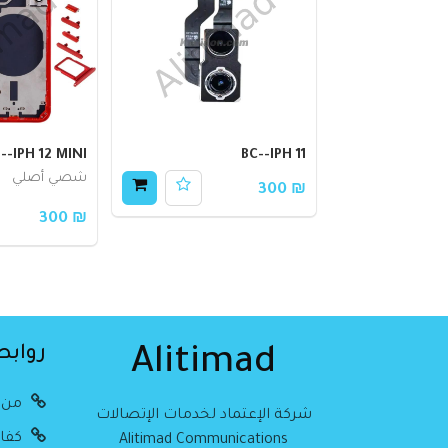
--IPH 12 MINI
BC--IPH 11
شصي أصلي
₪ 300
₪ 300
روابط
Alitimad
من 
شركة الإعتماد لخدمات الإتصالات
كفال
Alitimad Communications