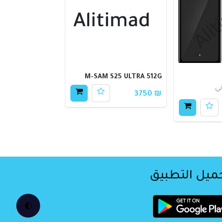
M-SAM S25 ULTRA 512G
ي
₪ 3750
ميل التطبيق
🌓