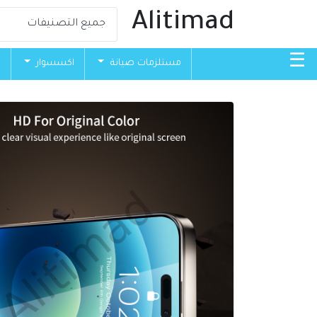
Alitimad
☰
مستلزمات صيانة
اكسسوار
ق