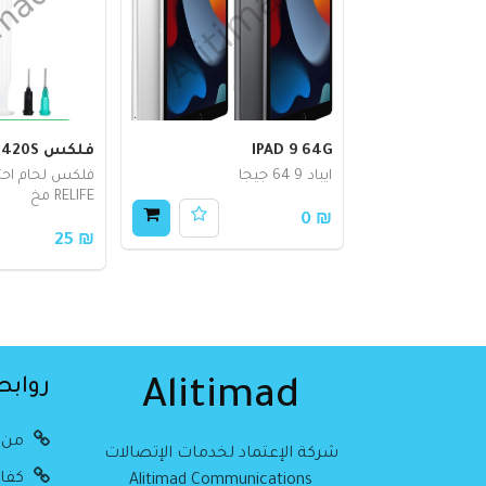
IPAD 9 64G
فلكس RL-420S
ايباد 9 64 جيجا
فلكس لحام احت
RELIFE مخ
₪ 0
₪ 25
روابط
Alitimad
من 
شركة الإعتماد لخدمات الإتصالات
كفال
Alitimad Communications