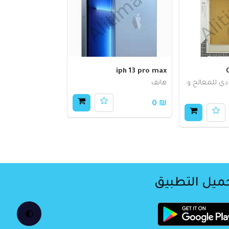
iph 13 pro max
بلونة&nbsp; 3 دي للمعالج و
هاتف
₪ 0
ميل التطبيق
🌓