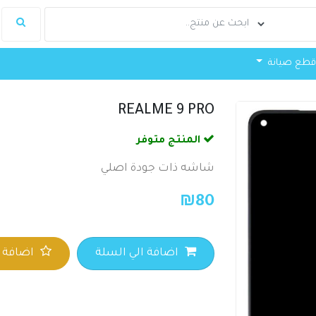
طع صيانة
REALME 9 PRO
المنتج متوفر
شاشه ذات جودة اصلي
₪
80
اضافة الي السلة
اضافة ا