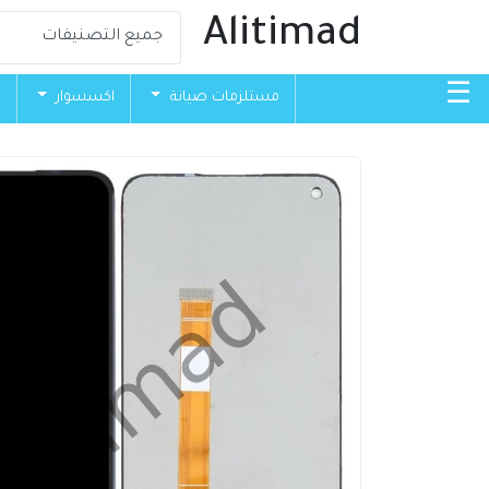
Alitimad
☰
مستلزمات صيانة
اكسسوار
ق