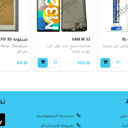
SAM M 32
شبلونة CPU 3D
رافي من شركة
شاشه نسخ نخب اول ذات
ش
جودة عاليه
رام الم
₪ 80
₪ 100
تح
نحن
سياسة الخصوصية
تنا
شروط الاستخدام