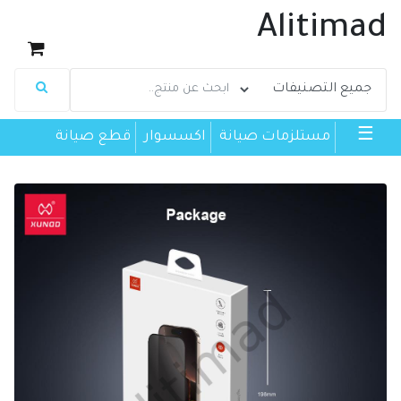
Alitimad
☰
مستلزمات صيانة
اكسسوار
قطع صيانة