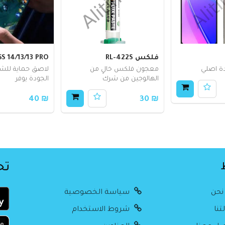
فلكس RL-422S
S 14/13/13 PRO
ة اصلي
معجون فلكس خالٍ من
لاصق حماية للش
الهالوجين من شرك
الجودة يوفر
₪ 40
₪ 30
تح
نحن
سياسة الخصوصية
تنا
شروط الاستخدام