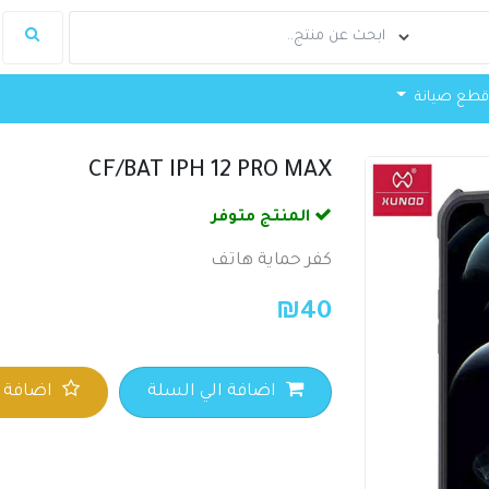
طع صيانة
CF/BAT IPH 12 PRO MAX
المنتج متوفر
كفر حماية هاتف
₪
40
اضافة الي السلة
اضافة ا