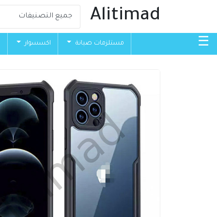
Alitimad
☰
مستلزمات صيانة
اكسسوار
ق