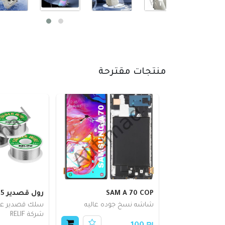
منتجات مقترحة
SAM A 70 COP
رول قصدير 0.4MM RL-445
شاشه نسخ جوده عاليه
سلك قصدير عال
شركة RELIF