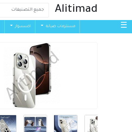
Alitimad
☰
مستلزمات صيانة
اكسسوار
ق