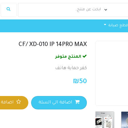
طع صيانة
CF/ XD-010 IP 14PRO MAX
المنتج متوفر
كفر حماية هاتف
₪
50
اضافة الي السلة
اضافة ا