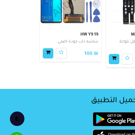
HW Y9 19
M
ل بلوحة
شاشه ذات جودة اصلي
₪ 100
ميل التطبيق
🌓