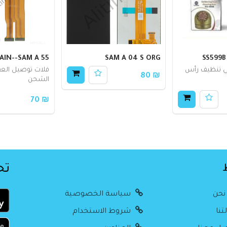
AIN--SAM A 55
SAM A 04 S ORG
ي تنظيف رأس
فلات توصيل العق
₪ 80
الشحن
₪ 70
تح
نحن
سياسة الخصوصية
تنا
شروط الاستخدام