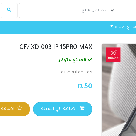
طع صيانة
CF/ XD-003 IP 15PRO MAX
المنتج متوفر
كفر حماية هاتف
₪
50
اضافة الي السلة
اضافة ا