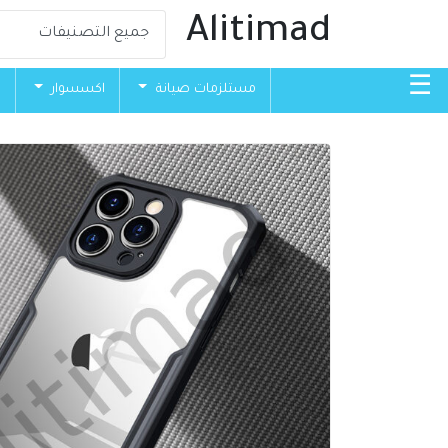
Alitimad
☰
مستلزمات صيانة
اكسسوار
ق