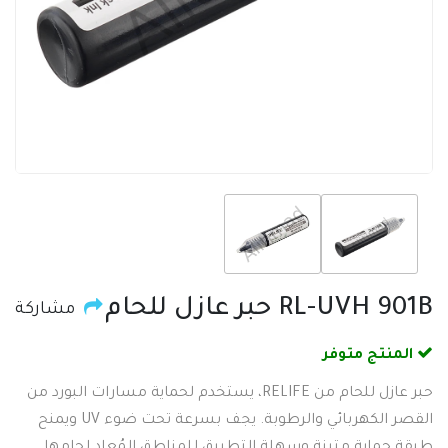
RL-UVH 901B حبر عازل للحام
مشاركة
المنتج متوفر
حبر عازل للحام من RELIFE، يستخدم لحماية مسارات البورد من
القصر الكهربائي والرطوبة. يجف بسرعة تحت ضوء UV ويمنح