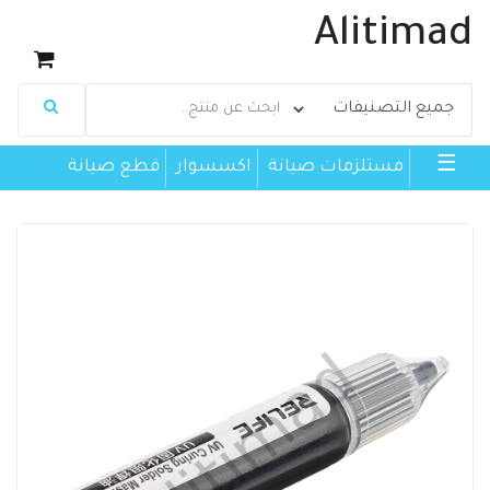
Alitimad
☰
مستلزمات صيانة
اكسسوار
قطع صيانة