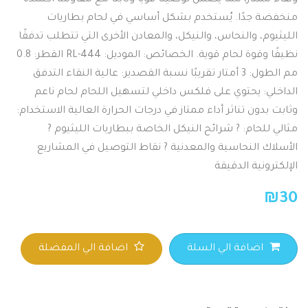
ونقاء ممتاز، مما يضمن توصيلًا قويًا وثابتًا مع مقاومة أكسدة
منخفضة جدًا. يُستخدم بشكل أساسي في لحام بطاريات
الليثيوم، والنحاس، والنيكل، والمعادن الأخرى التي تتطلب تدفقًا
نظيفًا وقوة لحام قوية. الخصائص: الموديل: RL-444 القطر: 0.8
مم الطول: 3 أمتار تقريبًا نسبة القصدير: عالية النقاء التدفق
الداخلي: يحتوي على فلكس داخلي لتسهيل اللحام لحام ناعم
وثابت بدون تناثر أداء ممتاز في درجات الحرارة العالية الاستخدام:
مثالي للحام: ? شرائح النيكل الخاصة ببطاريات الليثيوم ?
الأسلاك النحاسية والمعدنية ? نقاط التوصيل في المشاريع
الإلكترونية الدقيقة
₪
30
اضافة الي السلة
اضافة الي المفضلة