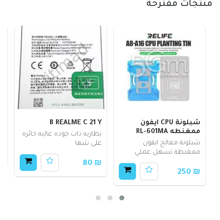
منتجات مقترحة
شبلونة CPU ايفون
B REALME C 21 Y
لا
ممغنطه RL-601MA
بطاريه ذات جوده عاليه حائزه
ل
شبلونة معالج ايفون
على شها
ممغنطة تسهل عملي
50
₪ 80
₪ 250