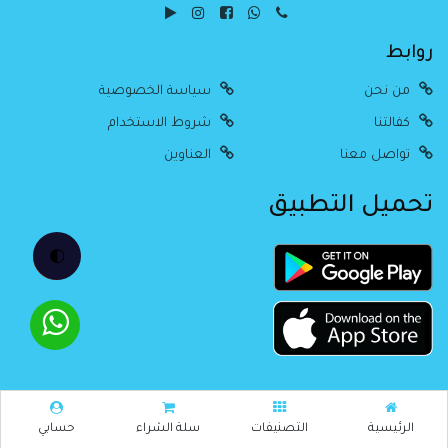
روابط
من نحن
سياسة الخصوصية
كفالتنا
شروط الاستخدام
تواصل معنا
العناوين
تحميل التطبيق
🌓
جميع الحقوق محفوظة Alitimad @
2026
Created By Estore
الرئيسية
التصنيفات
سلة الشراء
حسابي