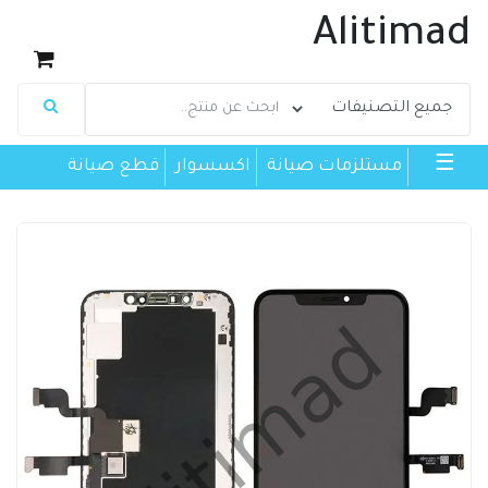
Alitimad
☰
مستلزمات صيانة
اكسسوار
قطع صيانة