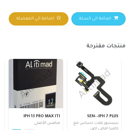
اضافة الي السلة
اضافة الي المفضلة
منتجات مقترحة
5
IPH 13 PRO MAX ITI
SEN--IPH 7 PLUS
سينسور فلات حساس مع
منافس الأصلي
ب
كاميرا امامي اص
ح