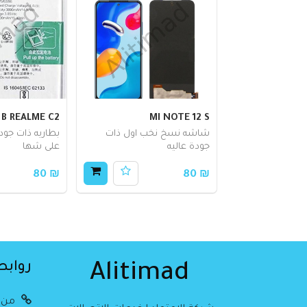
B REALME C2
MI NOTE 12 S
شاشه نسخ نخب اول ذات
بطاريه ذات جوده
جودة عاليه
على شها
₪ 80
₪ 80
روابط
Alitimad
من 