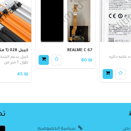
REALME C 67
كيبل 028 (1 متر) C to L
 عاليه حائزه
كيبل يدعم الشح
₪ 80
طول 1 متر من
₪ 45
تح
نحن
سياسة الخصوصية