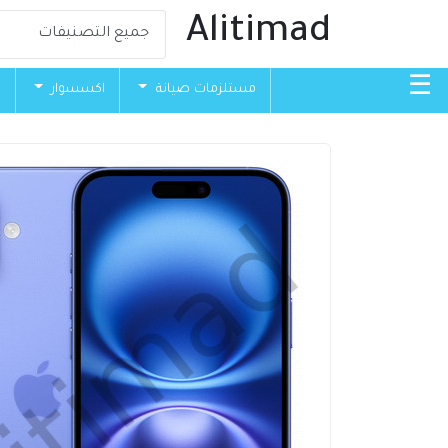
Alitimad
☰
مستلزمات صيانة
اكسسوار
ق