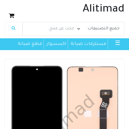
Alitimad
☰
مستلزمات صيانة
اكسسوار
قطع صيانة