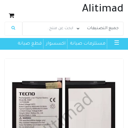
Alitimad
☰
مستلزمات صيانة
اكسسوار
قطع صيانة