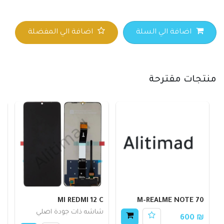
اضافة الي السلة
اضافة الي المفضلة
منتجات مقترحة
O
MI REDMI 12 C
M-REALME NOTE 70
شاشه ذات جودة اصلي
س
₪ 600
ا