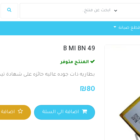
طع صيانة
B MI BN 49
المنتج متوفر
بطاريه ذات جوده عاليه حائزه على شهادة تيك
₪
80
اضافة الي السلة
اضافة ا