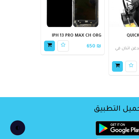
يتر مع كاوي QUICK
IPH 13 PRO MAX CH ORG
₪ 650
غن اثنان في
ميل التطبيق
🌓