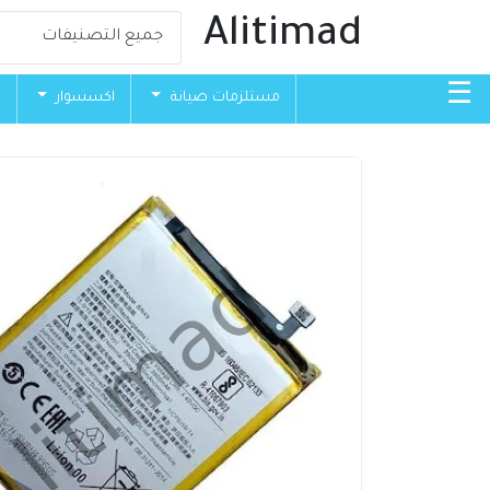
Alitimad
☰
مستلزمات صيانة
اكسسوار
ق