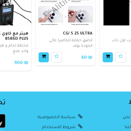
CG/ S 25 ULTRA
ه
8586D PLUS
 اول ذات
لاصق حماية للكاميرا عالي
محطة لحام و هيد
الجودة يوف
واحد متع
₪ 60
₪ 900
تح
نحن
سياسة الخصوصية
تنا
شروط الاستخدام