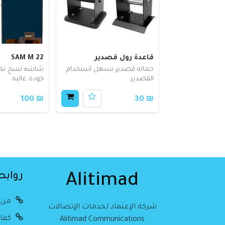
قاعدة رول قصدير
SAM M 22
حمالة قصدير تسهل استخدام
شاشه نسخ نخب
القصدير
جودة عاليه
₪ 100
₪ 30
روابط
Alitimad
من 
شركة الإعتماد لخدمات الإتصالات
كفال
Alitimad Communications