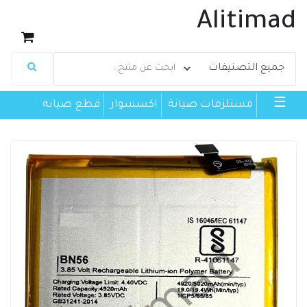
Alitimad
☰
مستلزمات صيانة
اكسسوار
قطع صيانة