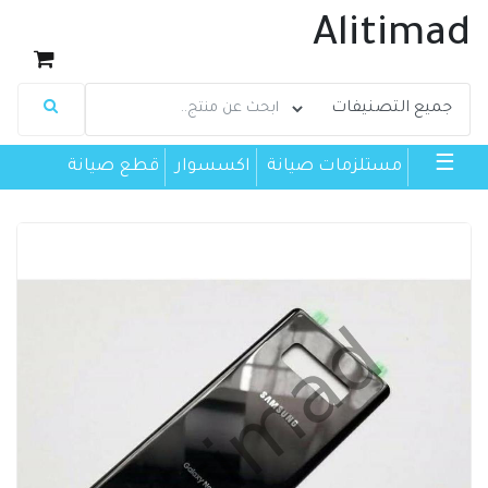
Alitimad
☰
مستلزمات صيانة
اكسسوار
قطع صيانة