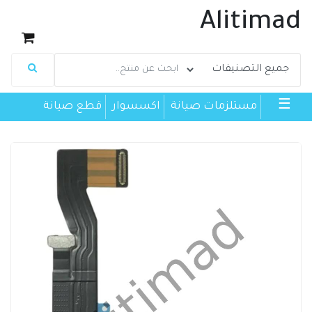
Alitimad
☰
مستلزمات صيانة
اكسسوار
قطع صيانة