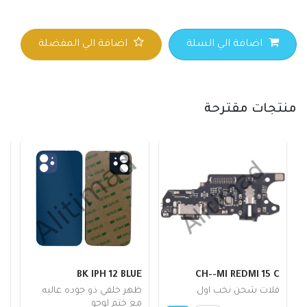
اضافة الي السلة
اضافة الي المفضلة
منتجات مقترحة
BK IPH 12 BLUE
CH--MI REDMI 15 C
6
فلات شحن نخب اول
ظهر خلفي ذو جوده عاليه
مع ختم لوجو