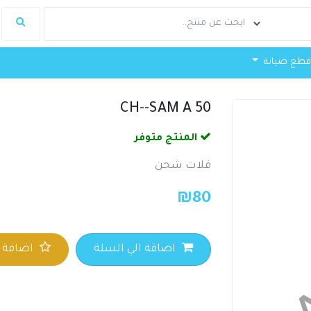
طع صيانة
CH--SAM A 50
المنتج متوفر
فلات شحن
₪
80
اضافة الي السلة
اضافة ا