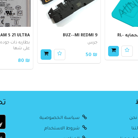
جلدة تركيب الحمايه RL-
BUZ--MI REDMI 9
SAM S 21 ULTRA
جرس
بطاريه ذات جوده ع
على شها
₪ 50
₪ 80
تح
نحن
سياسة الخصوصية
تنا
شروط الاستخدام