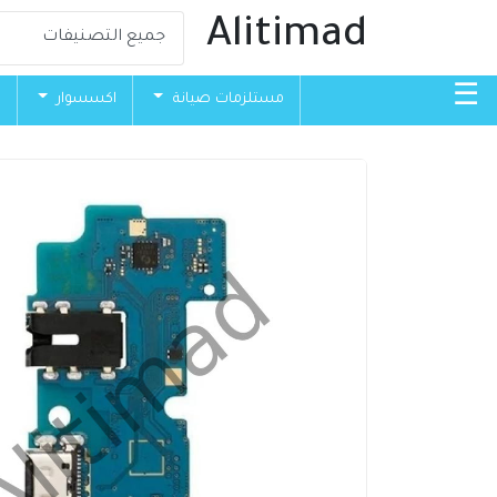
Alitimad
☰
مستلزمات صيانة
اكسسوار
ق