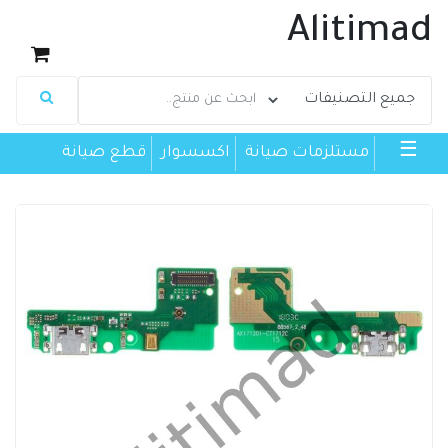
Alitimad
☰
مستلزمات صيانة
اكسسوار
قطع صيانة