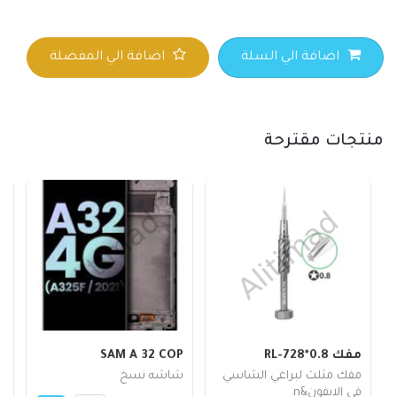
اضافة الي السلة
اضافة الي المفضلة
منتجات مقترحة
مفك RL-728*0.8
SAM A 32 COP
2
مفك مثلث لبراغي الشاسي
شاشه نسخ
ش
في الايفون&n
ج