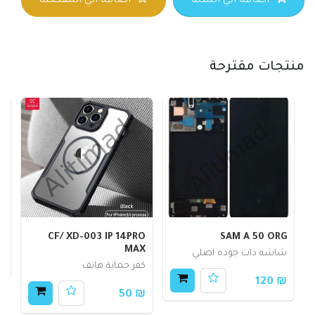
اضافة الي السلة
اضافة الي المفضلة
منتجات مقترحة
G
CF/ XD-003 IP 14PRO
SAM A 50 ORG
MAX
شاشه ذات جوده اصلي
80
كفر حماية هاتف
₪ 120
₪ 50