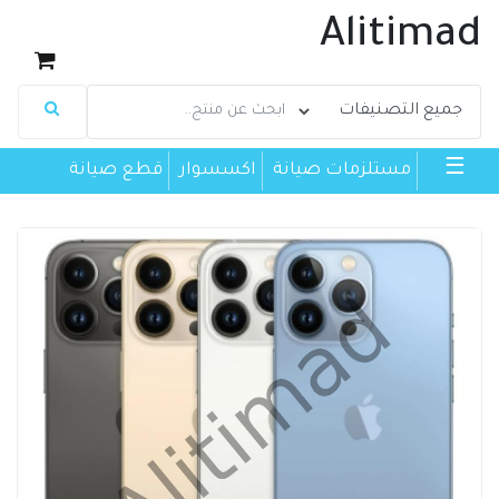
Alitimad
☰
مستلزمات صيانة
اكسسوار
قطع صيانة