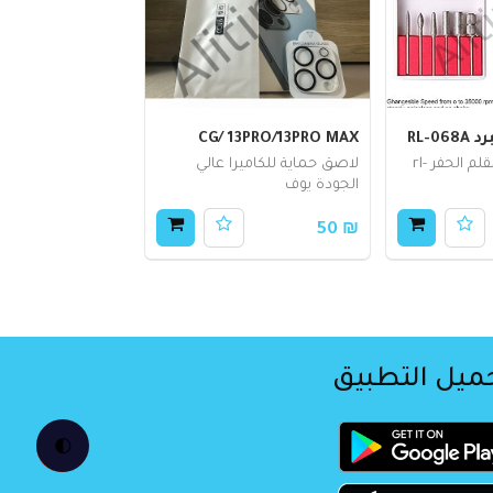
RL-
CG/ 13PRO/13PRO MAX
رؤوس احتياطية لقلم الحفر rl-
لاصق حماية للكاميرا عالي
الجودة يوف
₪ 50
ميل التطبيق
🌓