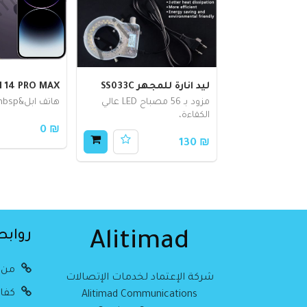
ليد انارة للمجهر SS033C
H 14 PRO MAX
مزود بـ 56 مصباح LED عالي
هاتف ابل&nbsp;
الكفاءة،
₪ 0
₪ 130
روابط
Alitimad
من 
شركة الإعتماد لخدمات الإتصالات
كفال
Alitimad Communications