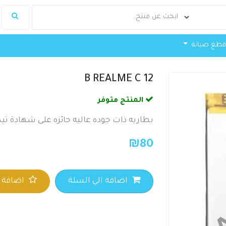
طع صيانة
B REALME C 12
المنتج متوفر
بطاريه ذات جوده عاليه حائزه على شهادة تيك
₪
80
اضافة الي السلة
اضافة ا