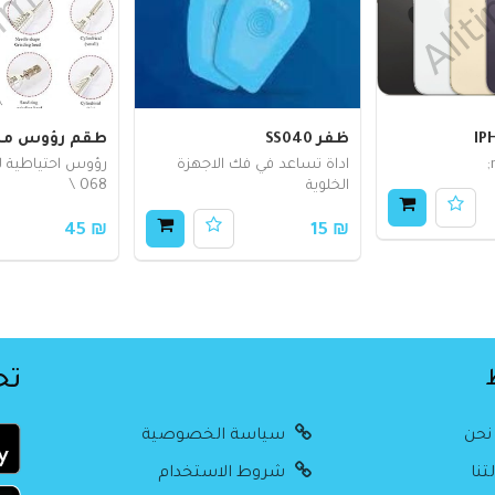
IP
ظفر SS040
طقم رؤوس مبرد 068A
اداة تساعد في فك الاجهزة
الخلوية
068 \
₪ 45
₪ 15
تح
نحن
سياسة الخصوصية
تنا
شروط الاستخدام