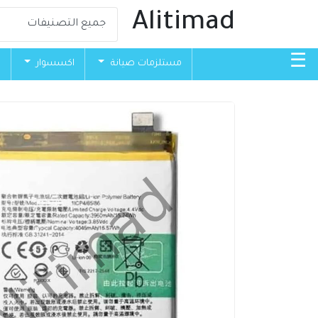
Alitimad
☰
مستلزمات صيانة
اكسسوار
ق