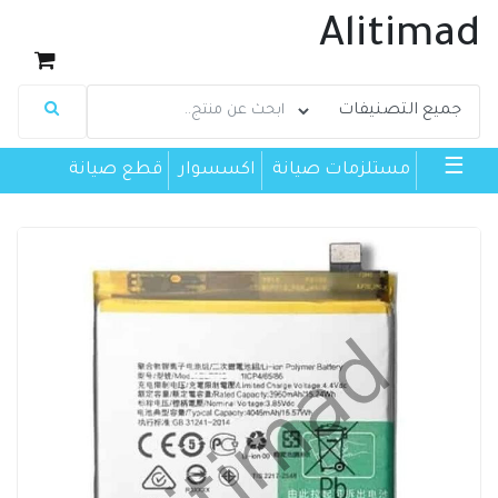
Alitimad
☰
مستلزمات صيانة
اكسسوار
قطع صيانة