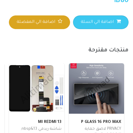
₪
80
اضافة الي السلة
اضافة الي المفضلة
منتجات مقترحة
A
MI REDMI 13
P GLASS 16 PRO MAX
PRIVACY لاصق حماية
شاشة ريدمي 13&nbsp;
ك