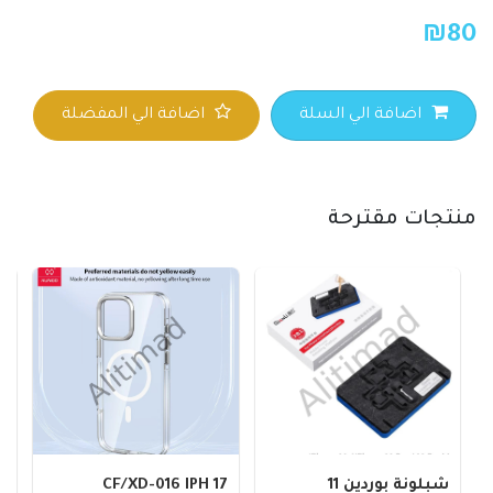
₪
80
اضافة الي السلة
اضافة الي المفضلة
منتجات مقترحة
شبلونة بوردين 11
CF/XD-016 IPH 17
G