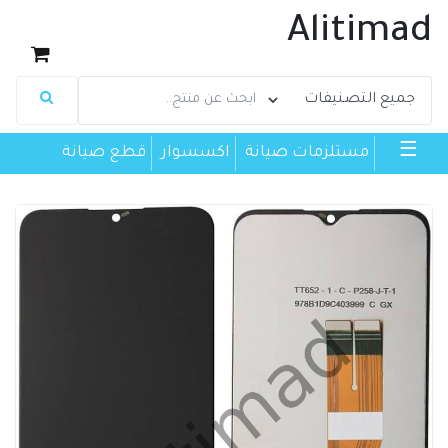
Alitimad
☰
مستلزمات صيانة
اكسسوار
قطع صيانة