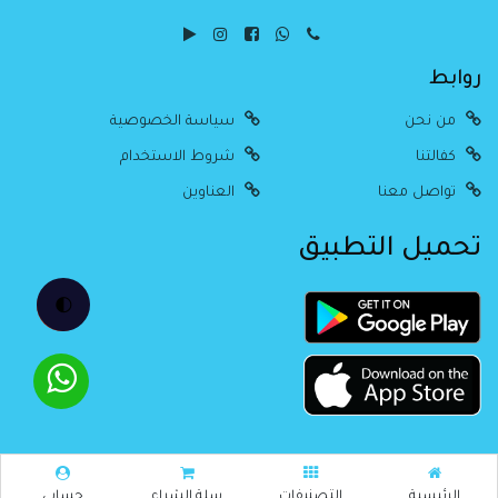
روابط
من نحن
سياسة الخصوصية
كفالتنا
شروط الاستخدام
تواصل معنا
العناوين
تحميل التطبيق
🌓
جميع الحقوق محفوظة Alitimad @
2026
Created By Estore
الرئيسية
التصنيفات
سلة الشراء
حسابي