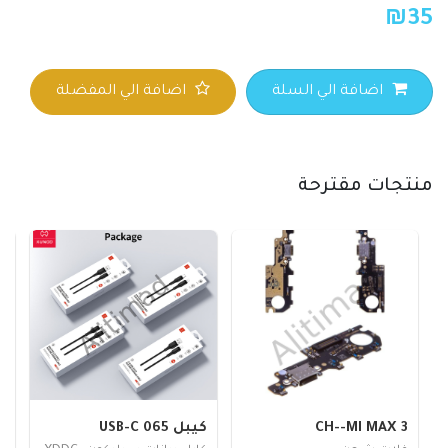
₪
35
اضافة الي السلة
اضافة الي المفضلة
منتجات مقترحة
CH--MI MAX 3
كيبل 065 USB-C
شب