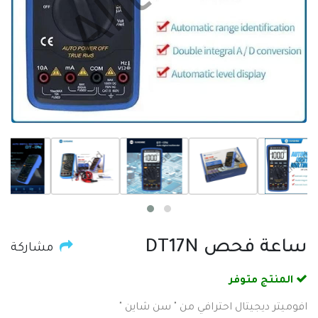
ساعة فحص DT17N
مشاركة
المنتج متوفر
افوميتر ديجيتال احترافي من " سن شاين "