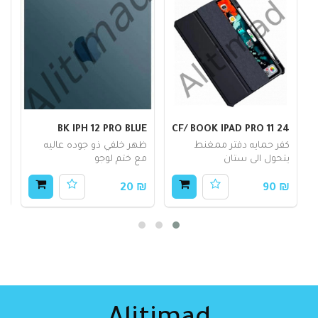
CF/ BOOK IPAD PRO 11 24
BK IPH 12 PRO BLUE
ش
كفر حمايه دفتر ممغنط
ظهر خلفي ذو جوده عاليه
ش
يتحول الى ستان
مع ختم لوجو
أ
50
₪ 20
₪ 90