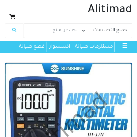
Alitimad
☰
مستلزمات صيانة
اكسسوار
قطع صيانة