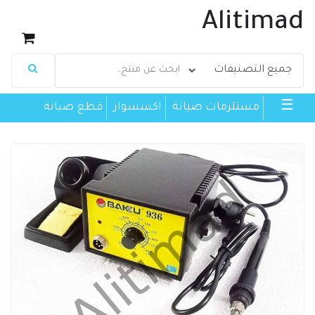
Alitimad
☰
مستلزمات صيانة
اكسسوار
قطع صيانة