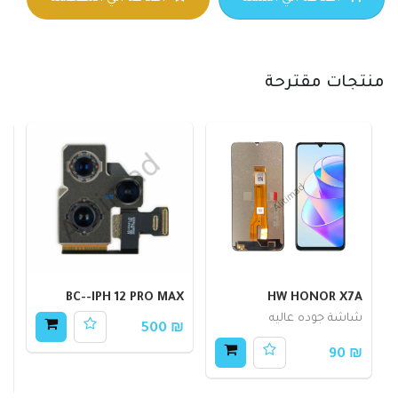
منتجات مقترحة
R
BC--IPH 12 PRO MAX
HW HONOR X7A
شاشة جوده عاليه
ش
₪ 500
ج
₪ 90
80