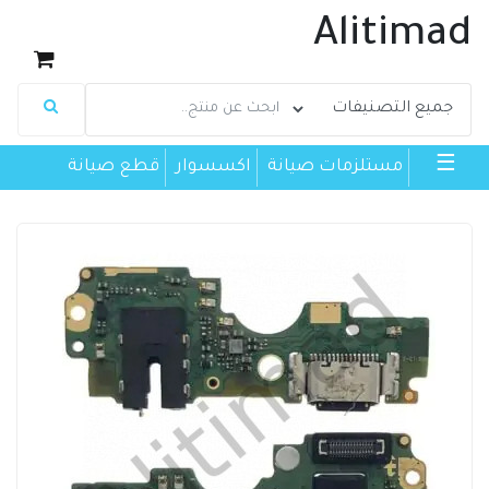
Alitimad
☰
مستلزمات صيانة
اكسسوار
قطع صيانة