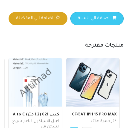
اضافة الي السلة
اضافة الي المفضلة
منتجات مقترحة
CF/BAT IPH 15 PRO MAX
كيبل 021 (1.2 متر) A to C
6
e
كفر حماية هاتف
كيبل السيلكون الناعم سريع
الشحن من