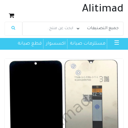
Alitimad
☰
مستلزمات صيانة
اكسسوار
قطع صيانة